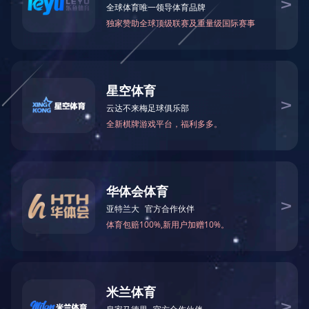
2025年2月 乐竞官网环境信息公开内容
2025-03-13 10:21:16
2025年2月 乐竞官网环境信息公开内容.pdf